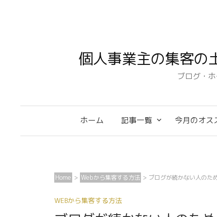
コ
ン
テ
ン
個人事業主の集客の
ツ
へ
ブログ・ホ
ス
キ
ッ
ホーム
記事一覧
今月のオス
プ
Home
>
Webから集客する方法
>
ブログが続かない人のた
WEBから集客する方法