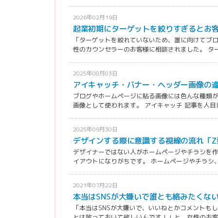
2026年02月19日
起業初期にターゲットを絞りすぎるとお
「ターゲットを絞れていないため、誰に向けてブ
性のカウンセラーのお客様に相談されました。 ターゲ
2025年08月03日
アイキャッチ・バナー・ヘッダー画像の
ブログやホームページに貼る画像には色んな種類が
画像として使われます。 アイキャッチ 記事を人目に
2025年09月30日
デザインする際に意識する視線の流れ「Z
デザイナーではない人がホームページやチラシを
イアウトになりがちです。 ホームページやチラシ、バ
2021年07月22日
本当はSNSが大嫌いで誰とも絡みたくな
「本当はSNSが大嫌いで、いいねとかコメントも
とは放っておいて欲しいんです！」と、女性のお客様