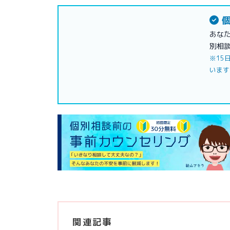
個
あな
別相
※15
います
関連記事