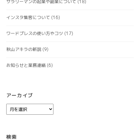
サラリーマンの起業や副業について
(18)
インスタ集客について
(16)
ワードプレスの使い方やコツ
(17)
秋山アキラの新説
(9)
お知らせと業務連絡
(6)
アーカイブ
ア
ー
カ
イ
ブ
検索