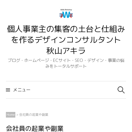
コ
ン
テ
個人事業主の集客の土台と仕組み
ン
ツ
を作るデザインコンサルタント
へ
秋山アキラ
ス
キ
ブログ・ホームページ・ECサイト・SEO・デザイン・事業の悩
みをトータルサポート
ッ
プ
検
索:
メニュー
Home
>
会社員の起業や副業
会社員の起業や副業