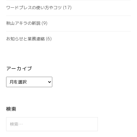
ワードプレスの使い方やコツ
(17)
秋山アキラの新説
(9)
お知らせと業務連絡
(6)
アーカイブ
ア
ー
カ
イ
ブ
検索
検
索: