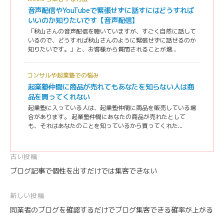
音声配信やYouTubeで緊張せずに話すにはどうすれば
いいのか知りたいです【音声配信】
「秋山さんの音声配信を聴いていますが、すごく自然に話して
いるので、どうすれば秋山さんのように緊張せずに話せるのか
知りたいです。」と、お客様から質問されることが増...
コンサルや起業塾での悩み
起業塾仲間に商品が売れてもあなたを知らない人は商
品を買ってくれない
起業塾に入っている人は、起業塾仲間に商品を販売している場
合があります。 起業塾仲間にあなたの商品が売れたとして
も、それはあなたのことを知っているから買ってくれた...
投
古い投稿
ブログ記事で個性を出すだけでは集客できない
稿
ナ
新しい投稿
ビ
同業者のブログを確認するだけでブログ集客できる確率が上がる
ゲ