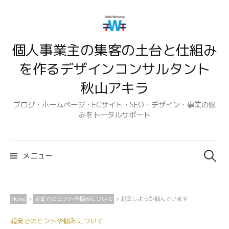
コ
ン
テ
個人事業主の集客の土台と仕組み
ン
ツ
を作るデザインコンサルタント
へ
秋山アキラ
ス
キ
ブログ・ホームページ・ECサイト・SEO・デザイン・事業の悩
みをトータルサポート
ッ
プ
検
索:
メニュー
Home
>
起業でのヒントや悩みについて
>
起業しようか悩んでいます
起業でのヒントや悩みについて