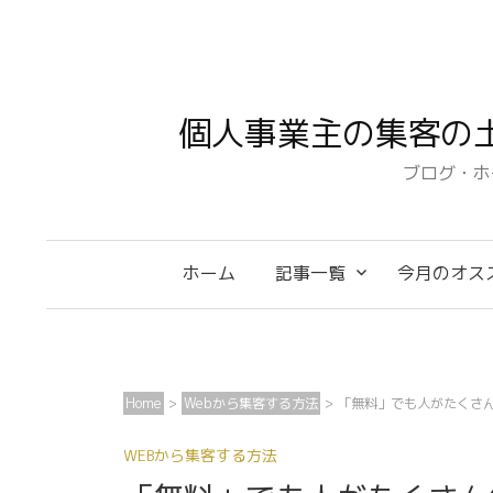
コ
ン
テ
ン
個人事業主の集客の
ツ
へ
ブログ・ホ
ス
キ
ッ
ホーム
記事一覧
今月のオス
プ
Home
>
Webから集客する方法
>
「無料」でも人がたくさ
WEBから集客する方法