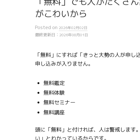
「無料」でも人がたくさん
がこわいから
Posted
on
2026年02月02日
最終更新日：
2026年08月01日
「無料」にすれば「きっと大勢の人が申し
申し込みが入りません。
無料鑑定
無料体験
無料セミナー
無料講座
頭に「無料」と付ければ、人は警戒します
い」とわかっているからです。