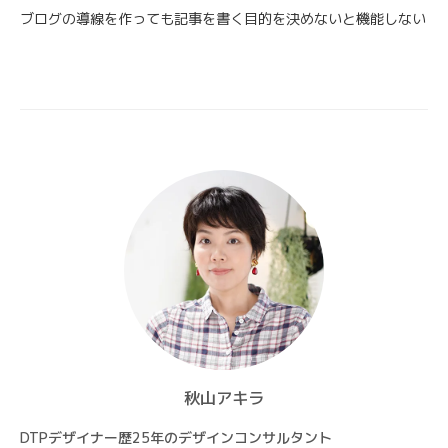
ゲ
ブログの導線を作っても記事を書く目的を決めないと機能しない
ー
シ
ョ
ン
秋山アキラ
DTPデザイナー歴25年のデザインコンサルタント