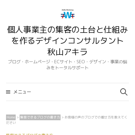
コ
ン
テ
個人事業主の集客の土台と仕組み
ン
ツ
を作るデザインコンサルタント
へ
秋山アキラ
ス
キ
ブログ・ホームページ・ECサイト・SEO・デザイン・事業の悩
みをトータルサポート
ッ
プ
検
索:
メニュー
Home
>
集客できるブログの書き方
>
お客様の声のブログでの載せ方を教えてく
ださい