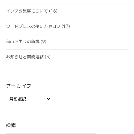
インスタ集客について
(16)
ワードプレスの使い方やコツ
(17)
秋山アキラの新説
(9)
お知らせと業務連絡
(5)
アーカイブ
ア
ー
カ
イ
ブ
検索