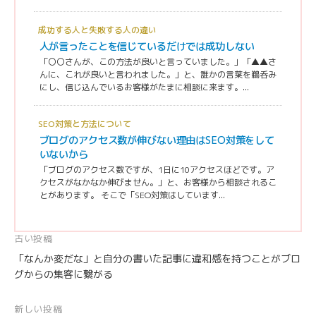
成功する人と失敗する人の違い
人が言ったことを信じているだけでは成功しない
「〇〇さんが、この方法が良いと言っていました。」「▲▲さ
んに、これが良いと言われました。」と、誰かの言葉を鵜呑み
にし、信じ込んでいるお客様がたまに相談に来ます。...
SEO対策と方法について
ブログのアクセス数が伸びない理由はSEO対策をして
いないから
「ブログのアクセス数ですが、1日に10アクセスほどです。ア
クセスがなかなか伸びません。」と、お客様から相談されるこ
とがあります。 そこで「SEO対策はしています...
投
古い投稿
「なんか変だな」と自分の書いた記事に違和感を持つことがブロ
稿
グからの集客に繋がる
ナ
ビ
新しい投稿