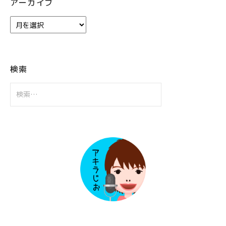
アーカイブ
ア
ー
カ
イ
ブ
検索
検
索: