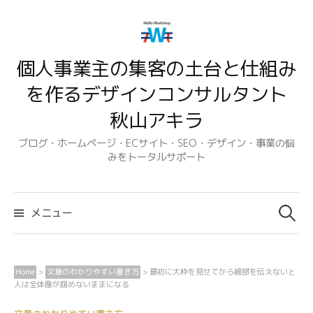
コ
ン
テ
個人事業主の集客の土台と仕組み
ン
ツ
を作るデザインコンサルタント
へ
秋山アキラ
ス
キ
ブログ・ホームページ・ECサイト・SEO・デザイン・事業の悩
みをトータルサポート
ッ
プ
検
索:
メニュー
Home
>
文章のわかりやすい書き方
>
最初に大枠を見せてから細部を伝えないと
人は全体像が掴めないままになる