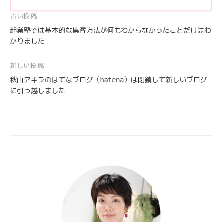
投
古い投稿
起業塾では基本的な集客方法が何もわからなかったことだけはわ
稿
かりました
ナ
ビ
新しい投稿
ゲ
秋山アキラのはてなブログ（hatena）は閉鎖して新しいブログ
ー
に引っ越しました
シ
ョ
ン