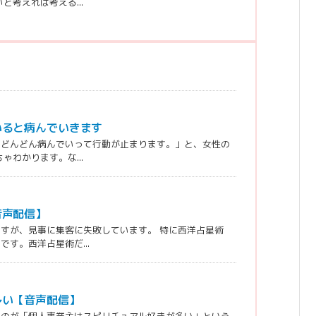
考えれば考える...
いると病んでいきます
、どんどん病んでいって行動が止まります。」と、女性の
わかります。な...
音声配信】
すが、見事に集客に失敗しています。 特に西洋占星術
す。西洋占星術だ...
多い【音声配信】
うのが「個人事業主はスピリチュアル好きが多い」という