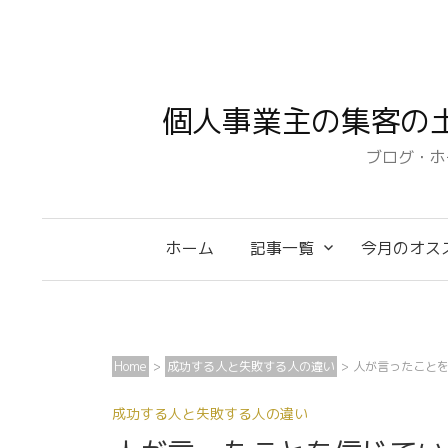
コ
ン
テ
ン
個人事業主の集客の
ツ
へ
ブログ・ホ
ス
キ
ッ
ホーム
記事一覧
今月のオス
プ
Home
>
成功する人と失敗する人の違い
>
人が言ったこと
成功する人と失敗する人の違い