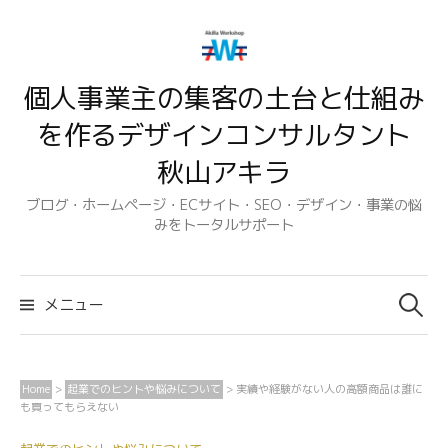
コ
ン
テ
個人事業主の集客の土台と仕組み
ン
ツ
を作るデザインコンサルタント
へ
秋山アキラ
ス
キ
ブログ・ホームページ・ECサイト・SEO・デザイン・事業の悩
みをトータルサポート
ッ
プ
検
索:
メニュー
Home
>
起業でのヒントや悩みについて
>
実績や経験がない人の高額商品は誰に
も買ってもらえない