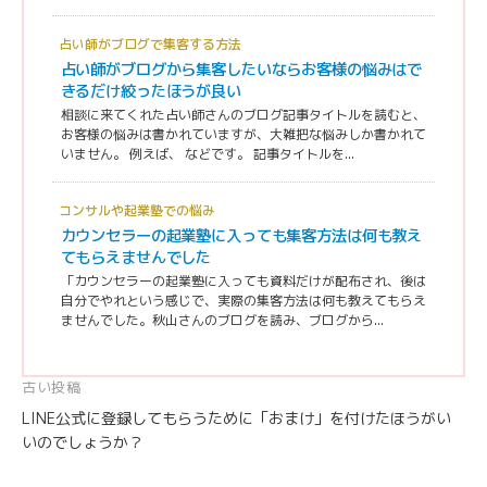
占い師がブログで集客する方法
占い師がブログから集客したいならお客様の悩みはで
きるだけ絞ったほうが良い
相談に来てくれた占い師さんのブログ記事タイトルを読むと、
お客様の悩みは書かれていますが、大雑把な悩みしか書かれて
いません。 例えば、 などです。 記事タイトルを...
コンサルや起業塾での悩み
カウンセラーの起業塾に入っても集客方法は何も教え
てもらえませんでした
「カウンセラーの起業塾に入っても資料だけが配布され、後は
自分でやれという感じで、実際の集客方法は何も教えてもらえ
ませんでした。秋山さんのブログを読み、ブログから...
投
古い投稿
LINE公式に登録してもらうために「おまけ」を付けたほうがい
稿
いのでしょうか？
ナ