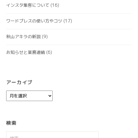
インスタ集客について
(16)
ワードプレスの使い方やコツ
(17)
秋山アキラの新説
(9)
お知らせと業務連絡
(6)
アーカイブ
ア
ー
カ
イ
ブ
検索
検