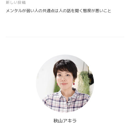
ビ
新しい投稿
ゲ
メンタルが弱い人の共通点は人の話を聞く態度が悪いこと
ー
シ
ョ
ン
秋山アキラ