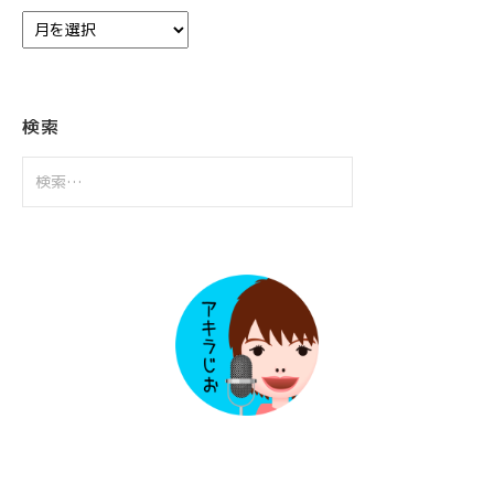
ア
ー
カ
イ
ブ
検索
検
索: