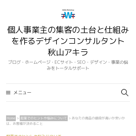
コ
ン
テ
個人事業主の集客の土台と仕組み
ン
ツ
を作るデザインコンサルタント
へ
秋山アキラ
ス
キ
ブログ・ホームページ・ECサイト・SEO・デザイン・事業の悩
みをトータルサポート
ッ
プ
検
索:
メニュー
Home
>
起業でのヒントや悩みについて
>
あなたの商品の値段が高いか安いか
は、お客様が決めること