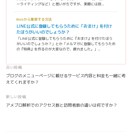
ーライティングなど）と思いがちですが、実際には技...
Webから集客する方法
LINE公式に登録してもらうために「おまけ」を付け
たほうがいいのでしょうか？
「LINE公式に登録してもらうために『おまけ』を付けたほう
がいいのでしょうか？」とか「メルマガに登録してもらうため
の『特典』を作るのが大変なので、疲れました。」...
投
古い投稿
ブログのメニューページに載せるサービス内容と料金も一緒に考
稿
えてくれますか？
ナ
ビ
新しい投稿
ゲ
アメブロ解析でのアクセス数と訪問者数の違いは何ですか？
ー
シ
ョ