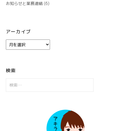
お知らせと業務連絡
(6)
アーカイブ
ア
ー
カ
イ
ブ
検索
検
索: