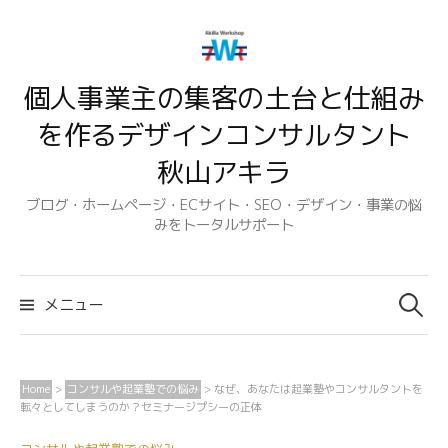
コ
ン
テ
個人事業主の集客の土台と仕組み
ン
ツ
を作るデザインコンサルタント
へ
秋山アキラ
ス
キ
ブログ・ホームページ・ECサイト・SEO・デザイン・事業の悩
みをトータルサポート
ッ
プ
検
索:
メニュー
Home
>
コンサルや起業塾での悩み
>
なぜ、あなたは起業塾やコンサルタントを
転々としてしまうのか？セミナージプシーの正体